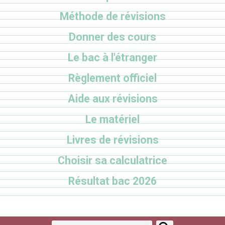
Méthode de révisions
Donner des cours
Le bac à l'étranger
Règlement officiel
Aide aux révisions
Le matériel
Livres de révisions
Choisir sa calculatrice
Résultat bac 2026