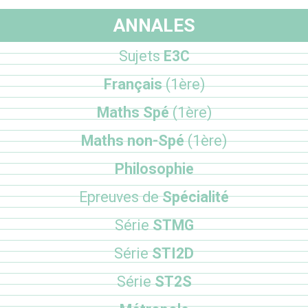
ANNALES
Sujets
E3C
Français
(1ère)
Maths Spé
(1ère)
Maths non-Spé
(1ère)
Philosophie
Epreuves de
Spécialité
Série
STMG
Série
STI2D
Série
ST2S