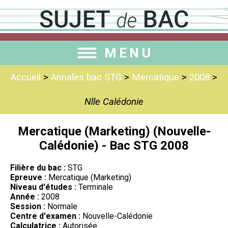
MENU
Accueil
>
Annales bac STG
>
Mercatique
>
2008
>
Nlle Calédonie
Mercatique (Marketing) (Nouvelle-
Calédonie) - Bac STG 2008
Filière du bac :
STG
Epreuve :
Mercatique (Marketing)
Niveau d'études :
Terminale
Année :
2008
Session :
Normale
Centre d'examen :
Nouvelle-Calédonie
Calculatrice :
Autorisée