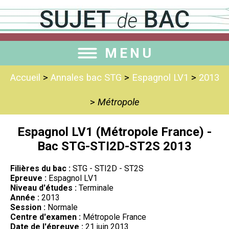
MENU
Accueil
>
Annales bac STG
>
Espagnol LV1
>
2013
>
Métropole
Espagnol LV1 (Métropole France) -
Bac STG-STI2D-ST2S 2013
Filières du bac :
STG - STI2D - ST2S
Epreuve :
Espagnol LV1
Niveau d'études :
Terminale
Année :
2013
Session :
Normale
Centre d'examen :
Métropole France
Date de l'épreuve :
21 juin 2013