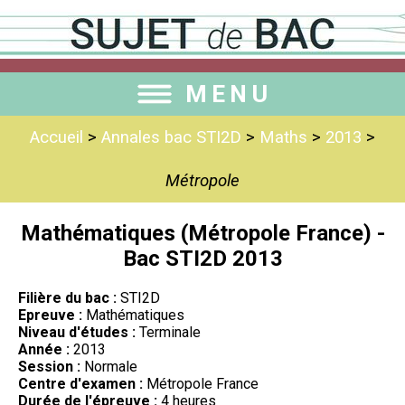
MENU
Accueil
>
Annales bac STI2D
>
Maths
>
2013
>
Métropole
Mathématiques (Métropole France) -
Bac STI2D 2013
Filière du bac :
STI2D
Epreuve :
Mathématiques
Niveau d'études :
Terminale
Année :
2013
Session :
Normale
Centre d'examen :
Métropole France
Durée de l'épreuve :
4 heures