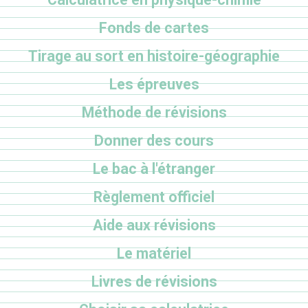
Fonds de cartes
Tirage au sort en histoire-géographie
Les épreuves
Méthode de révisions
Donner des cours
Le bac à l'étranger
Règlement officiel
Aide aux révisions
Le matériel
Livres de révisions