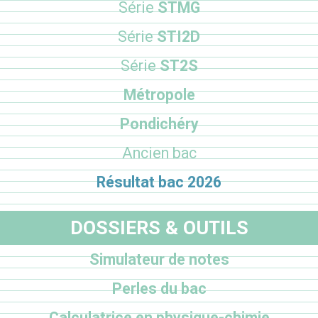
Série
STMG
Série
STI2D
Série
ST2S
Métropole
Pondichéry
Ancien bac
Résultat bac 2026
DOSSIERS & OUTILS
Simulateur de notes
Perles du bac
Calculatrice en physique-chimie