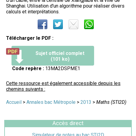
d'un câble, entre la centrale de Xiangjiaba et la ville de
Shanghai. Utilisation d'un algorithme pour réaliser divers
calculs et interprétations.
Télécharger le PDF :
Sujet officiel complet
(101 ko)
Code repère :
13MA2DSPME1
Cette ressource est également accessible depuis les
chemins suivants :
Accueil
>
Annales bac Métropole
>
2013
>
Maths (STI2D)
Accès direct
Simulateur de notes au bac STI2D