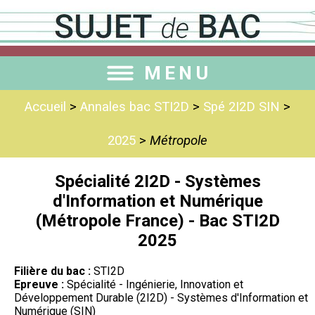
MENU
Accueil
>
Annales bac STI2D
>
Spé 2I2D SIN
>
2025
>
Métropole
Spécialité 2I2D - Systèmes
d'Information et Numérique
(Métropole France) - Bac STI2D
2025
Filière du bac :
STI2D
Epreuve :
Spécialité - Ingénierie, Innovation et
Développement Durable (2I2D) - Systèmes d'Information et
Numérique (SIN)