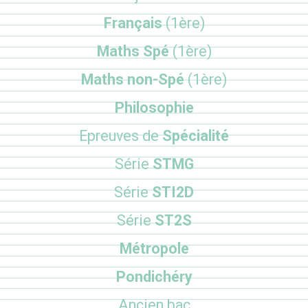
Français
(1ère)
Maths Spé
(1ère)
Maths non-Spé
(1ère)
Philosophie
Epreuves de
Spécialité
Série
STMG
Série
STI2D
Série
ST2S
Métropole
Pondichéry
Ancien bac