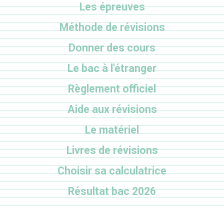
Les épreuves
Méthode de révisions
Donner des cours
Le bac à l'étranger
Règlement officiel
Aide aux révisions
Le matériel
Livres de révisions
Choisir sa calculatrice
Résultat bac 2026