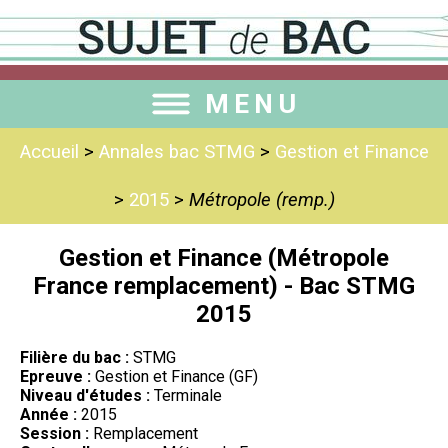
MENU
Accueil
>
Annales bac STMG
>
Gestion et Finance
>
2015
>
Métropole (remp.)
Gestion et Finance (Métropole
France remplacement) - Bac STMG
2015
Filière du bac :
STMG
Epreuve :
Gestion et Finance (GF)
Niveau d'études :
Terminale
Année :
2015
Session :
Remplacement