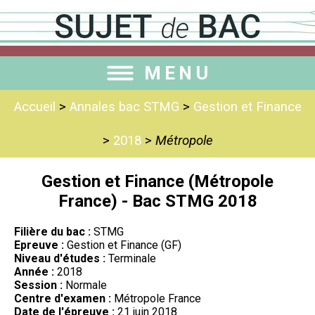
MENU
Accueil
>
Annales bac STMG
>
Gestion et Finance
>
2018
>
Métropole
Gestion et Finance (Métropole
France) - Bac STMG 2018
Filière du bac :
STMG
Epreuve :
Gestion et Finance (GF)
Niveau d'études :
Terminale
Année :
2018
Session :
Normale
Centre d'examen :
Métropole France
Date de l'épreuve :
21 juin 2018