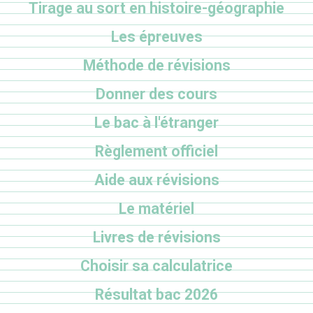
Tirage au sort en histoire-géographie
Les épreuves
Méthode de révisions
Donner des cours
Le bac à l'étranger
Règlement officiel
Aide aux révisions
Le matériel
Livres de révisions
Choisir sa calculatrice
Résultat bac 2026