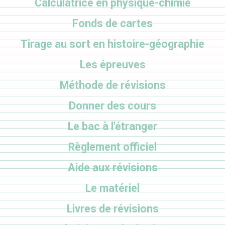
Calculatrice en physique-chimie
Fonds de cartes
Tirage au sort en histoire-géographie
Les épreuves
Méthode de révisions
Donner des cours
Le bac à l'étranger
Règlement officiel
Aide aux révisions
Le matériel
Livres de révisions