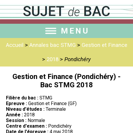
MENU
Accueil
>
Annales bac STMG
>
Gestion et Finance
>
2018
>
Pondichéry
Gestion et Finance (Pondichéry) -
Bac STMG 2018
Filière du bac :
STMG
Epreuve :
Gestion et Finance (GF)
Niveau d'études :
Terminale
Année :
2018
Session :
Normale
Centre d'examen :
Pondichéry
Date de l'épreuve :
4 mai 2018