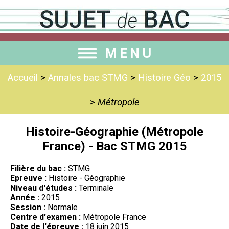
MENU
Accueil
>
Annales bac STMG
>
Histoire Géo
>
2015
>
Métropole
Histoire-Géographie (Métropole
France) - Bac STMG 2015
Filière du bac :
STMG
Epreuve :
Histoire - Géographie
Niveau d'études :
Terminale
Année :
2015
Session :
Normale
Centre d'examen :
Métropole France
Date de l'épreuve :
18 juin 2015