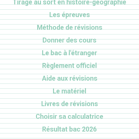
Tirage au sort en histoire-géographie
Les épreuves
Méthode de révisions
Donner des cours
Le bac à l'étranger
Règlement officiel
Aide aux révisions
Le matériel
Livres de révisions
Choisir sa calculatrice
Résultat bac 2026