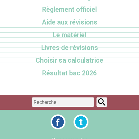
Règlement officiel
Aide aux révisions
Le matériel
Livres de révisions
Choisir sa calculatrice
Résultat bac 2026