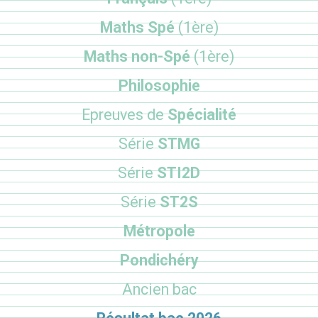
Maths Spé
(1ère)
Maths non-Spé
(1ère)
Philosophie
Epreuves de
Spécialité
Série
STMG
Série
STI2D
Série
ST2S
Métropole
Pondichéry
Ancien bac