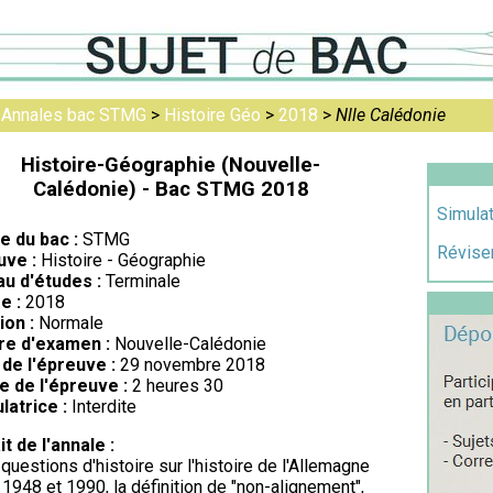
>
Annales bac STMG
>
Histoire Géo
>
2018
>
Nlle Calédonie
Histoire-Géographie (Nouvelle-
Calédonie) - Bac STMG 2018
Simula
re du bac :
STMG
Réviser
uve :
Histoire - Géographie
au d'études :
Terminale
e :
2018
ion :
Normale
re d'examen :
Nouvelle-Calédonie
de l'épreuve :
29 novembre 2018
e de l'épreuve :
2 heures 30
latrice :
Interdite
it de l'annale :
 questions d'histoire sur l'histoire de l'Allemagne
 1948 et 1990, la définition de "non-alignement",