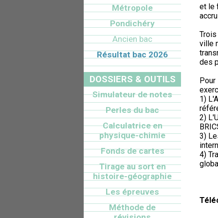
et le
Métropole
accru
Pondichéry
Trois
Ancien bac
ville
trans
Résultat bac 2026
des 
DOSSIERS & OUTILS
Pour 
exerc
Simulateur de notes
1) L'
référ
Perles du bac
2) L'
Calculatrice en
BRIC
physique-chimie
3) Le
intern
Fonds de cartes
4) Tr
globa
Tirage au sort en
histoire-géographie
Les épreuves
Télé
Méthode de
révisions