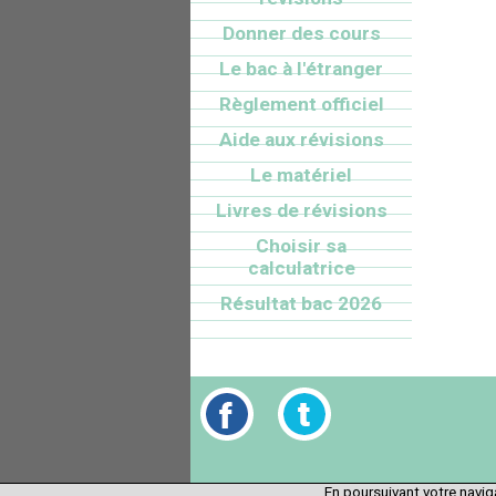
Donner des cours
Le bac à l'étranger
Règlement officiel
Aide aux révisions
Le matériel
Livres de révisions
Choisir sa
calculatrice
Résultat bac 2026
En poursuivant votre naviga