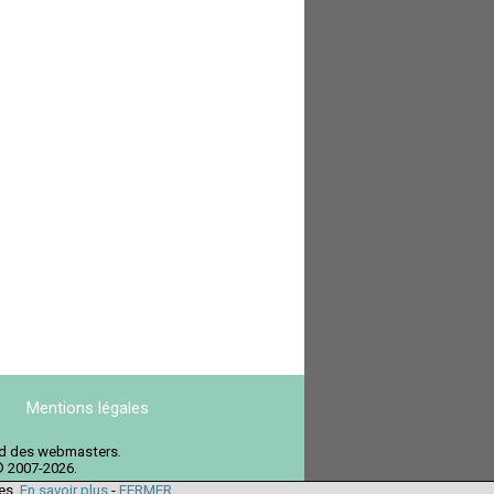
Mentions légales
ord des webmasters.
© 2007-2026.
ies.
En savoir plus
-
FERMER