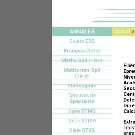
ANNALES
Accueil
Sujets
E3C
Français
(1ère)
Maths Spé
(1ère)
Filiè
Maths non-Spé
Epre
(1ère)
Nive
Anné
Philosophie
Sess
Cent
Epreuves de
Date 
Spécialité
Duré
Série
STMG
Calcu
Série
STI2D
Extra
Trois
Série
ST2S
entre