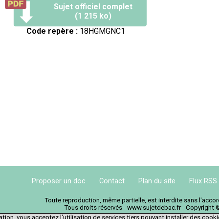
Sujet officiel complet
(1 215 ko)
Code repère :
18HGMGNC1
Proposer un doc
Contact
Plan du site
Flux RSS
Toute reproduction, même partielle, est interdite sans l'acc
Tous droits réservés - www.sujetdebac.fr - Copyright 
tion, vous acceptez l'utilisation de services tiers pouvant installer des cook