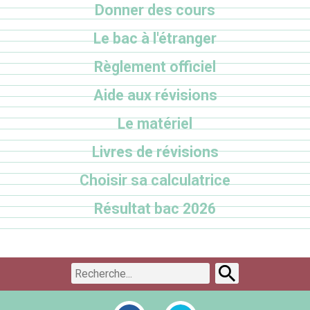
Donner des cours
Le bac à l'étranger
Règlement officiel
Aide aux révisions
Le matériel
Livres de révisions
Choisir sa calculatrice
Résultat bac 2026