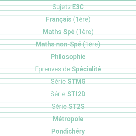
Sujets
E3C
Français
(1ère)
Maths Spé
(1ère)
Maths non-Spé
(1ère)
Philosophie
Epreuves de
Spécialité
Série
STMG
Série
STI2D
Série
ST2S
Métropole
Pondichéry