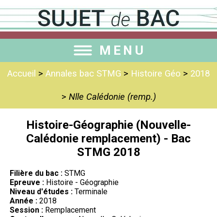
MENU
Accueil
>
Annales bac STMG
>
Histoire Géo
>
2018
>
Nlle Calédonie (remp.)
Histoire-Géographie (Nouvelle-
Calédonie remplacement) - Bac
STMG 2018
Filière du bac :
STMG
Epreuve :
Histoire - Géographie
Niveau d'études :
Terminale
Année :
2018
Session :
Remplacement