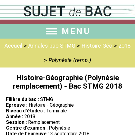
MENU
Accueil
>
Annales bac STMG
>
Histoire Géo
>
2018
>
Polynésie (remp.)
Histoire-Géographie (Polynésie
remplacement) - Bac STMG 2018
Filière du bac :
STMG
Epreuve :
Histoire - Géographie
Niveau d'études :
Terminale
Année :
2018
Session :
Remplacement
Centre d'examen :
Polynésie
Date de l'épreuve :
3 septembre 2018