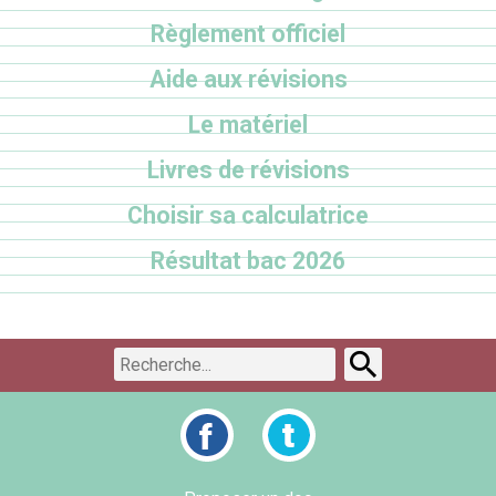
Règlement officiel
Aide aux révisions
Le matériel
Livres de révisions
Choisir sa calculatrice
Résultat bac 2026