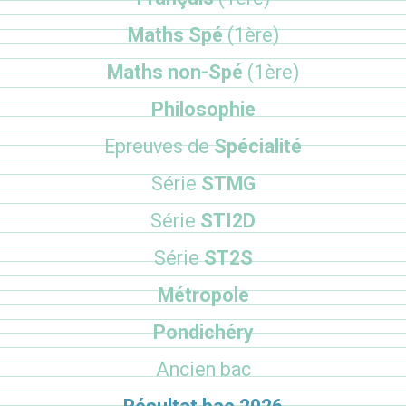
Maths Spé
(1ère)
Maths non-Spé
(1ère)
Philosophie
Epreuves de
Spécialité
Série
STMG
Série
STI2D
Série
ST2S
Métropole
Pondichéry
Ancien bac