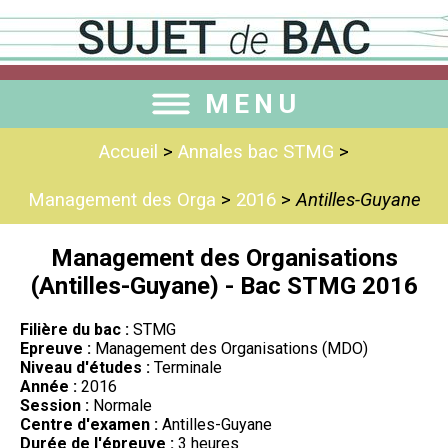
MENU
Accueil
>
Annales bac STMG
>
Management des Orga
>
2016
>
Antilles-Guyane
Management des Organisations
(Antilles-Guyane) - Bac STMG 2016
Filière du bac :
STMG
Epreuve :
Management des Organisations (MDO)
Niveau d'études :
Terminale
Année :
2016
Session :
Normale
Centre d'examen :
Antilles-Guyane
Durée de l'épreuve :
3 heures