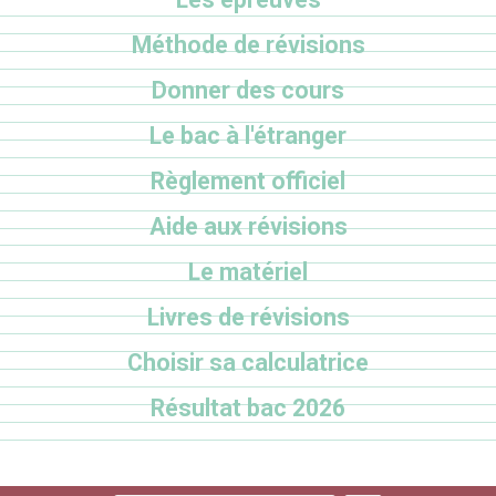
Méthode de révisions
Donner des cours
Le bac à l'étranger
Règlement officiel
Aide aux révisions
Le matériel
Livres de révisions
Choisir sa calculatrice
Résultat bac 2026