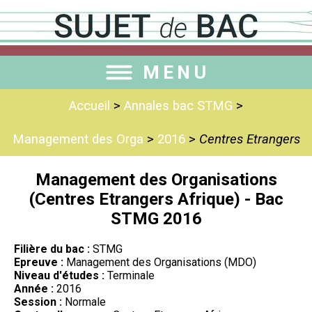
MENU
Accueil
>
Annales bac STMG
>
Management des Orga
>
2016
>
Centres Etrangers
Management des Organisations
(Centres Etrangers Afrique) - Bac
STMG 2016
Filière du bac :
STMG
Epreuve :
Management des Organisations (MDO)
Niveau d'études :
Terminale
Année :
2016
Session :
Normale