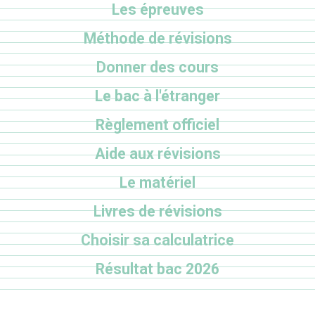
Les épreuves
Méthode de révisions
Donner des cours
Le bac à l'étranger
Règlement officiel
Aide aux révisions
Le matériel
Livres de révisions
Choisir sa calculatrice
Résultat bac 2026