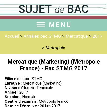
MENU
Accueil
>
Annales bac STMG
>
Mercatique
>
2017
>
Métropole
Mercatique (Marketing) (Métropole
France) - Bac STMG 2017
Filière du bac :
STMG
Epreuve :
Mercatique (Marketing)
Niveau d'études :
Terminale
Année :
2017
Session :
Normale
Centre d'examen :
Métropole France
Date de l'épreuve :
20 juin 2017