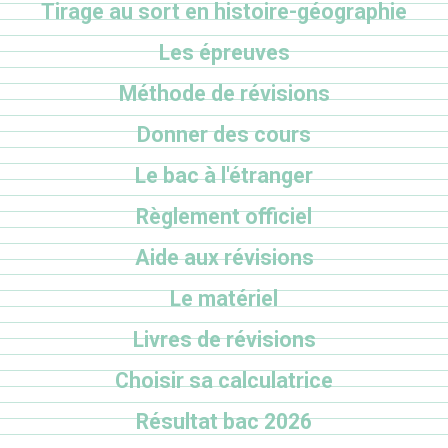
Tirage au sort en histoire-géographie
Les épreuves
Méthode de révisions
Donner des cours
Le bac à l'étranger
Règlement officiel
Aide aux révisions
Le matériel
Livres de révisions
Choisir sa calculatrice
Résultat bac 2026