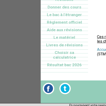
Donner des cours
Le bac à l'étranger
Règlement officiel
Aide aux révisions
Ces 
Le matériel
les c
Livres de révisions
Accue
Choisir sa
(STM
calculatrice
Résultat bac 2026
En poursuivant votre naviga