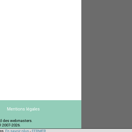
Mentions légales
ord des webmasters.
© 2007-2026.
ies.
En savoir plus
-
FERMER