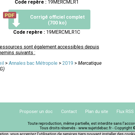
Code repère :
19MERCMLR1
Corrigé officiel complet
(700 ko)
Code repère :
19MERCMLR1C
ressources sont également accessibles depuis
hemins suivants :
il
>
Annales bac Métropole
>
2019
>
Mercatique
G)
Proposer un doc
Contact
Plan du site
Flux RSS
Toute reproduction, même partielle, est interdite sans l'acc
Tous droits réservés - www.sujetdebac.fr - Copyright 
tion, vous acceptez l'utilisation de services tiers pouvant installer des cook