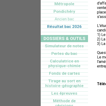
d'aff
Métropole
vente
Pondichéry
place
s'ass
Ancien bac
L'étu
Résultat bac 2026
candid
1) Le
DOSSIERS & OUTILS
2) La
3) La
Simulateur de notes
Quest
Perles du bac
Le mo
Calculatrice en
l'amé
physique-chimie
entre
Fonds de cartes
Tirage au sort en
Télé
histoire-géographie
Les épreuves
Méthode de
révisions