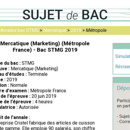
>
Annales bac STMG
>
Mercatique
>
2019
>
Métropole
Mercatique (Marketing) (Métropole
France) - Bac STMG 2019
Simula
re du bac :
STMG
Réviser
uve :
Mercatique (Marketing)
au d'études :
Terminale
e :
2019
ion :
Normale
re d'examen :
Métropole France
de l'épreuve :
20 juin 2019
e de l'épreuve :
4 heures
latrice :
Autorisée
it de l'annale :
reprise Cristel fabrique des articles de cuisson
de gamme. Elle emploie 90 salariés, son chiffre