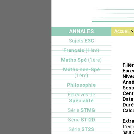
ANNALES
Accueil
Sujets
E3C
Français
(1ère)
Maths Spé
(1ère)
Filiè
Maths non-Spé
Epre
(1ère)
Nive
Anné
Philosophie
Sess
Cent
Epreuves de
Date 
Spécialité
Duré
Série
STMG
Calcu
Série
STI2D
Extra
L'ent
Série
ST2S
haut 