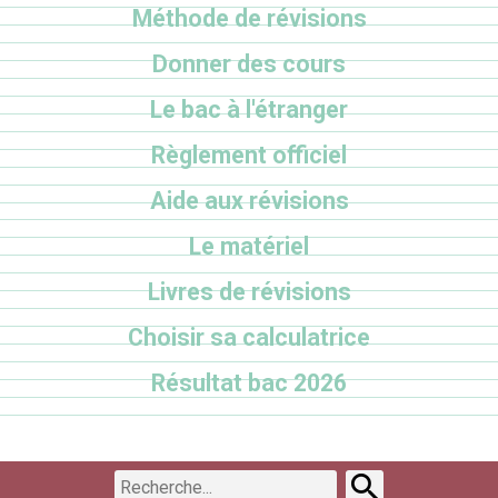
Méthode de révisions
Donner des cours
Le bac à l'étranger
Règlement officiel
Aide aux révisions
Le matériel
Livres de révisions
Choisir sa calculatrice
Résultat bac 2026