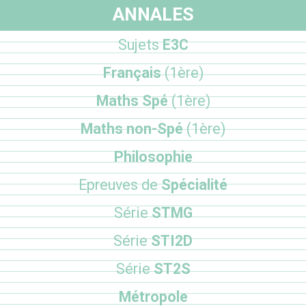
ANNALES
Sujets
E3C
Français
(1ère)
Maths Spé
(1ère)
Maths non-Spé
(1ère)
Philosophie
Epreuves de
Spécialité
Série
STMG
Série
STI2D
Série
ST2S
Métropole