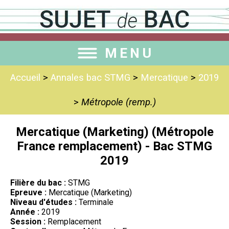
MENU
Accueil
>
Annales bac STMG
>
Mercatique
>
2019
>
Métropole (remp.)
Mercatique (Marketing) (Métropole
France remplacement) - Bac STMG
2019
Filière du bac :
STMG
Epreuve :
Mercatique (Marketing)
Niveau d'études :
Terminale
Année :
2019
Session :
Remplacement