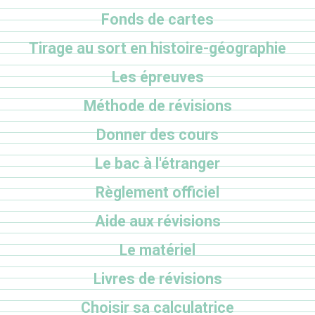
Fonds de cartes
Tirage au sort en histoire-géographie
Les épreuves
Méthode de révisions
Donner des cours
Le bac à l'étranger
Règlement officiel
Aide aux révisions
Le matériel
Livres de révisions
Choisir sa calculatrice