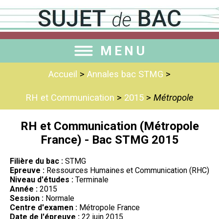
MENU
Accueil
>
Annales bac STMG
>
RH et Communication
>
2015
>
Métropole
RH et Communication (Métropole
France) - Bac STMG 2015
Filière du bac :
STMG
Epreuve :
Ressources Humaines et Communication (RHC)
Niveau d'études :
Terminale
Année :
2015
Session :
Normale
Centre d'examen :
Métropole France
Date de l'épreuve :
22 juin 2015