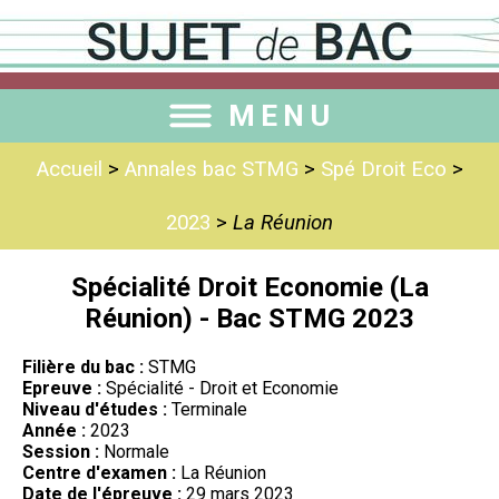
MENU
Accueil
>
Annales bac STMG
>
Spé Droit Eco
>
2023
>
La Réunion
Spécialité Droit Economie (La
Réunion) - Bac STMG 2023
Filière du bac :
STMG
Epreuve :
Spécialité - Droit et Economie
Niveau d'études :
Terminale
Année :
2023
Session :
Normale
Centre d'examen :
La Réunion
Date de l'épreuve :
29 mars 2023