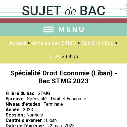
MENU
Accueil
>
Annales bac STMG
>
Spé Droit Eco
>
2023
>
Liban
Spécialité Droit Economie (Liban) -
Bac STMG 2023
Filière du bac :
STMG
Epreuve :
Spécialité - Droit et Economie
Niveau d'études :
Terminale
Année :
2023
Session :
Normale
Centre d'examen :
Liban
Date de l'épreuve :
22 mars 2023