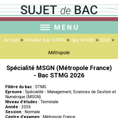
MENU
Accueil
>
Annales bac STMG
>
Spé MSGN
>
2026
>
Métropole
Spécialité MSGN (Métropole France)
- Bac STMG 2026
Filière du bac :
STMG
Epreuve :
Spécialité - Management, Sciences de Gestion et
Numérique (MSGN)
Niveau d'études :
Terminale
Année :
2026
Session :
Normale
Centre d'examen :
Métropole France