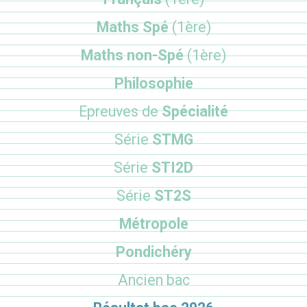
Maths Spé
(1ère)
Maths non-Spé
(1ère)
Philosophie
Epreuves de
Spécialité
Série
STMG
Série
STI2D
Série
ST2S
Métropole
Pondichéry
Ancien bac