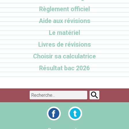
Règlement officiel
Aide aux révisions
Le matériel
Livres de révisions
Choisir sa calculatrice
Résultat bac 2026