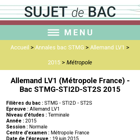
MENU
Accueil
>
Annales bac STMG
>
Allemand LV1
>
2015
>
Métropole
Allemand LV1 (Métropole France) -
Bac STMG-STI2D-ST2S 2015
Filières du bac :
STMG - STI2D - ST2S
Epreuve :
Allemand LV1
Niveau d'études :
Terminale
Année :
2015
Session :
Normale
Centre d'examen :
Métropole France
Date de l'épreuve :
19 juin 2015