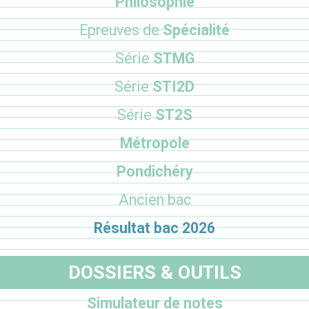
Philosophie
Epreuves de
Spécialité
Série
STMG
Série
STI2D
Série
ST2S
Métropole
Pondichéry
Ancien bac
Résultat bac 2026
DOSSIERS & OUTILS
Simulateur de notes