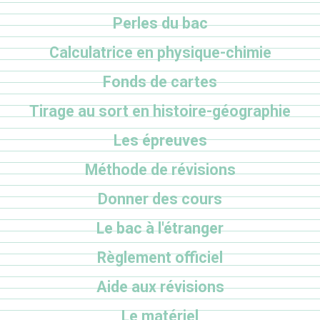
Perles du bac
Calculatrice en physique-chimie
Fonds de cartes
Tirage au sort en histoire-géographie
Les épreuves
Méthode de révisions
Donner des cours
Le bac à l'étranger
Règlement officiel
Aide aux révisions
Le matériel