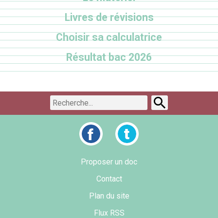
Livres de révisions
Choisir sa calculatrice
Résultat bac 2026
Proposer un doc
Contact
Plan du site
Flux RSS