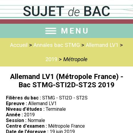
MENU
Accueil
>
Annales bac STMG
>
Allemand LV1
>
2019
>
Métropole
Allemand LV1 (Métropole France) -
Bac STMG-STI2D-ST2S 2019
Filières du bac :
STMG - STI2D - ST2S
Epreuve :
Allemand LV1
Niveau d'études :
Terminale
Année :
2019
Session :
Normale
Centre d'examen :
Métropole France
Date de l'épreuve :
19 juin 2019