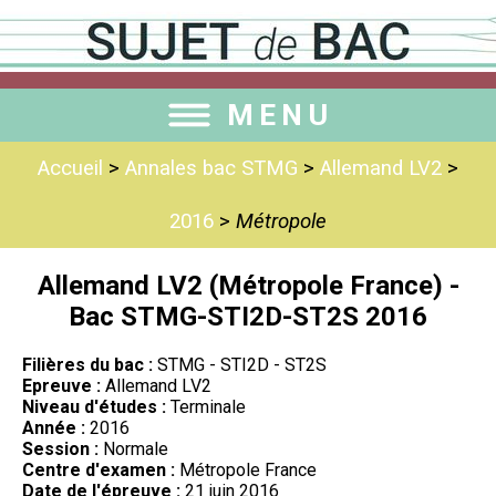
MENU
Accueil
>
Annales bac STMG
>
Allemand LV2
>
2016
>
Métropole
Allemand LV2 (Métropole France) -
Bac STMG-STI2D-ST2S 2016
Filières du bac :
STMG - STI2D - ST2S
Epreuve :
Allemand LV2
Niveau d'études :
Terminale
Année :
2016
Session :
Normale
Centre d'examen :
Métropole France
Date de l'épreuve :
21 juin 2016