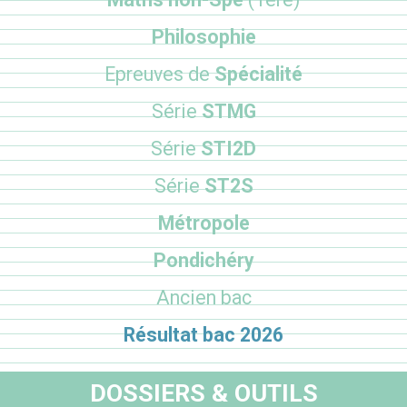
Philosophie
Epreuves de
Spécialité
Série
STMG
Série
STI2D
Série
ST2S
Métropole
Pondichéry
Ancien bac
Résultat bac 2026
DOSSIERS & OUTILS