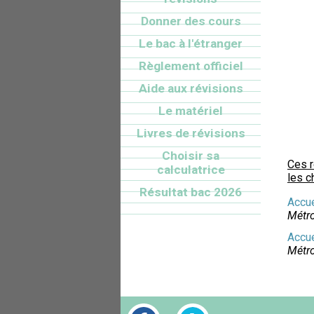
Donner des cours
Le bac à l'étranger
Règlement officiel
Aide aux révisions
Le matériel
Livres de révisions
Choisir sa
Ces 
calculatrice
les c
Résultat bac 2026
Accue
Métro
Accue
Métro