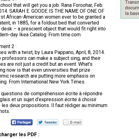
chool that will get you a job. Rana Foroohar, Feb.
2014. SARAH E. GOODE IS THE NAME OF ONE OF
irst African-American women ever to be granted a
tent, in 1885, for a foldout bed that converted
a desk – a prescient object that would fit right into
ern-day Ikea Catalog. From time.com
ent 2 :
es with a twist, by Laura Pappano, April, 8, 2014.
professors can make a subject sing, and their
es are not just a credit but an event. What's
ing now is that even universities that prize
mic research are putting more emphasis on
ing. From International New York Times.
questions de compréhension écrite à répondre
glais et un sujet d'expression écrite à choisir
 les deux propositions. Il faut rédiger au minimum
mots.
charger les PDF :