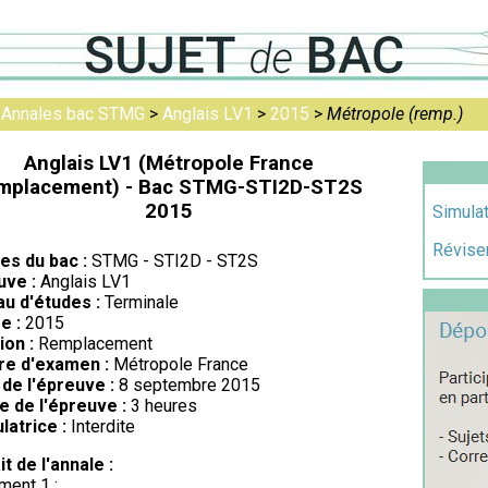
>
Annales bac STMG
>
Anglais LV1
>
2015
>
Métropole (remp.)
Anglais LV1 (Métropole France
mplacement) - Bac STMG-STI2D-ST2S
2015
Simulat
Réviser
res du bac :
STMG - STI2D - ST2S
uve :
Anglais LV1
au d'études :
Terminale
e :
2015
ion :
Remplacement
re d'examen :
Métropole France
de l'épreuve :
8 septembre 2015
e de l'épreuve :
3 heures
latrice :
Interdite
it de l'annale :
ent 1 :