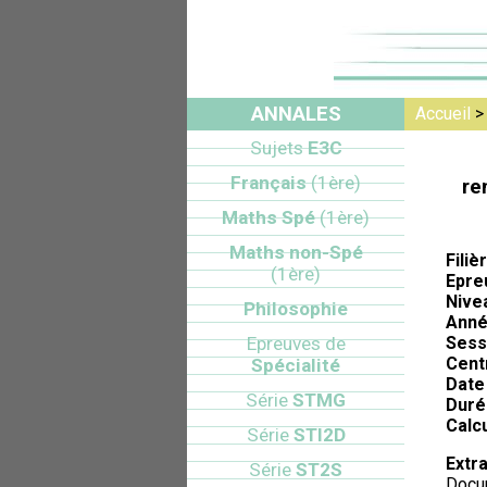
ANNALES
Accueil
Sujets
E3C
Français
(1ère)
re
Maths Spé
(1ère)
Maths non-Spé
Filiè
(1ère)
Epre
Nive
Philosophie
Anné
Epreuves de
Sess
Cent
Spécialité
Date 
Série
STMG
Duré
Calcu
Série
STI2D
Extra
Série
ST2S
Docum