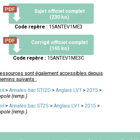
Sujet officiel complet
(230 ko)
Code repère :
15ANTEV1ME3
Corrigé officiel complet
(165 ko)
Code repère :
15ANTEV1ME3C
ressources sont également accessibles depuis
hemins suivants :
il
>
Annales bac STI2D
>
Anglais LV1
>
2015
>
pole (remp.)
il
>
Annales bac ST2S
>
Anglais LV1
>
2015
>
pole (remp.)