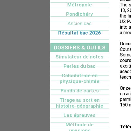
Métropole
The s
13, 
Pondichéry
the f
US Pa
Ancien bac
into 
Résultat bac 2026
a mod
Docum
DOSSIERS & OUTILS
Cours
Some 
Simulateur de notes
cours
Perles du bac
excit
acade
Calculatrice en
teach
physique-chimie
Onze 
Fonds de cartes
en an
parmi
Tirage au sort en
150 
histoire-géographie
Les épreuves
Méthode de
Télé
révisions