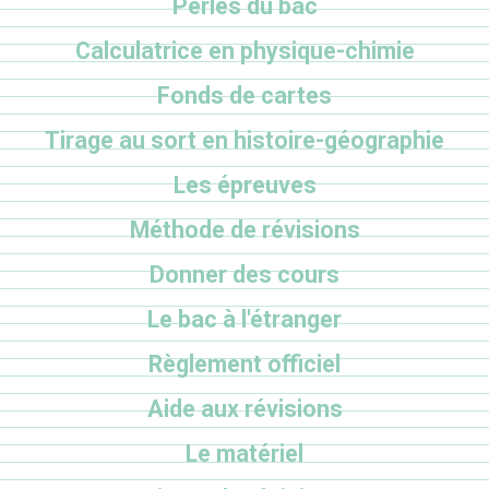
Perles du bac
Calculatrice en physique-chimie
Fonds de cartes
Tirage au sort en histoire-géographie
Les épreuves
Méthode de révisions
Donner des cours
Le bac à l'étranger
Règlement officiel
Aide aux révisions
Le matériel