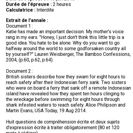
Durée de l'épreuve :
2 heures
Calculatrice :
Interdite
Extrait de l'annale :
Document 1 :
Katie has made an important decision. My mother's voice
rang in my ears. "Honey, I just don't think this little trip is a
good idea. You hate to be alone. Why do you want to go
halfway around the world to some godforsaken country all
by yourself?" Lauren Weisberger, The Bamboo Confessions,
2004, (p.60, p.62, p.64).
Document 2 :
British sisters describe how they swam for eight hours to
reach safety after their Indonesian ferry sank. Two sisters
who were on board a ferry that sank off a remote Indonesian
island have revealed how they spent ten hours clinging to
the wreckage before swimming for eight hours through
shark infested waters to reach safety. Alice Philipson and
Martin Evans, USA Today, 19 Aug 2014.
Huit questions de compréhension écrite et deux sujets
d'expression écrite à traiter obligatoirement (80 et 120