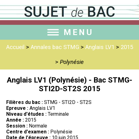
MENU
Accueil
>
Annales bac STMG
>
Anglais LV1
>
2015
>
Polynésie
Anglais LV1 (Polynésie) - Bac STMG-
STI2D-ST2S 2015
Filières du bac :
STMG - STI2D - ST2S
Epreuve :
Anglais LV1
Niveau d'études :
Terminale
Année :
2015
Session :
Normale
Centre d'examen :
Polynésie
Date de l'épreuve :
10 juin 2015