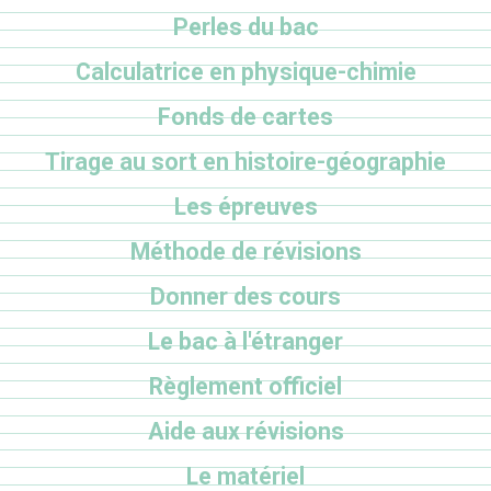
Perles du bac
Calculatrice en physique-chimie
Fonds de cartes
Tirage au sort en histoire-géographie
Les épreuves
Méthode de révisions
Donner des cours
Le bac à l'étranger
Règlement officiel
Aide aux révisions
Le matériel