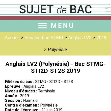
MENU
Accueil
>
Annales bac STMG
>
Anglais LV2
>
2019
>
Polynésie
Anglais LV2 (Polynésie) - Bac STMG-
STI2D-ST2S 2019
Filières du bac :
STMG - STI2D - ST2S
Epreuve :
Anglais LV2
Niveau d'études :
Terminale
Année :
2019
Session :
Normale
Centre d'examen :
Polynésie
Date de l'épreuve :
21 juin 2019