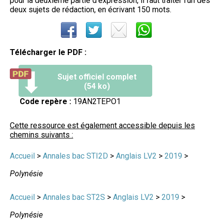
pour la deuxième partie d'expression, il faut traiter l'un des
deux sujets de rédaction, en écrivant 150 mots.
Télécharger le PDF :
Sujet officiel complet
(54 ko)
Code repère :
19AN2TEPO1
Cette ressource est également accessible depuis les
chemins suivants :
Accueil
>
Annales bac STI2D
>
Anglais LV2
>
2019
>
Polynésie
Accueil
>
Annales bac ST2S
>
Anglais LV2
>
2019
>
Polynésie