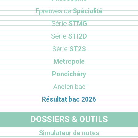
Epreuves de
Spécialité
Série
STMG
Série
STI2D
Série
ST2S
Métropole
Pondichéry
Ancien bac
Résultat bac 2026
DOSSIERS & OUTILS
Simulateur de notes