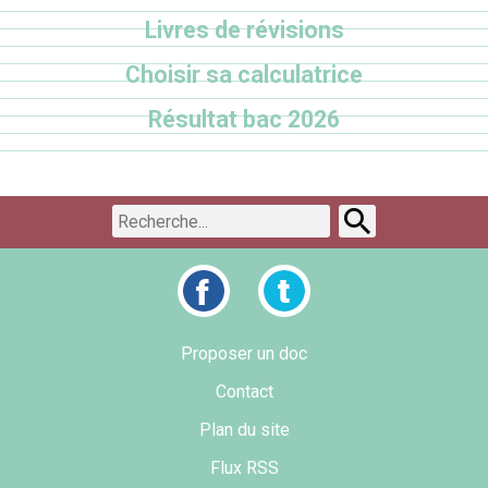
Livres de révisions
Choisir sa calculatrice
Résultat bac 2026
Proposer un doc
Contact
Plan du site
Flux RSS