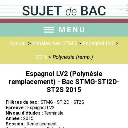
MENU
Accueil
>
Annales bac STMG
>
Espagnol LV2
>
2015
>
Polynésie (remp.)
Espagnol LV2 (Polynésie
remplacement) - Bac STMG-STI2D-
ST2S 2015
Filières du bac :
STMG - STI2D - ST2S
Epreuve :
Espagnol LV2
Niveau d'études :
Terminale
Année :
2015
Session :
Remplacement