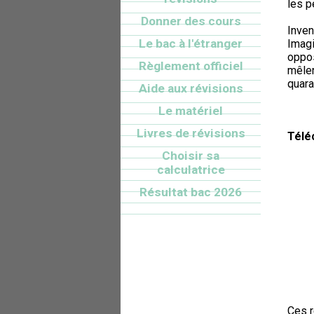
les 
Donner des cours
Inven
Le bac à l'étranger
Imagi
oppos
Règlement officiel
mêler
quara
Aide aux révisions
Le matériel
Livres de révisions
Télé
Choisir sa
calculatrice
Résultat bac 2026
Ces 