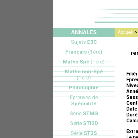
ANNALES
Accueil
Sujets
E3C
Français
(1ère)
re
Maths Spé
(1ère)
Maths non-Spé
Filiè
(1ère)
Epre
Nive
Philosophie
Anné
Epreuves de
Sess
Cent
Spécialité
Date 
Série
STMG
Duré
Calcu
Série
STI2D
Extra
Série
ST2S
Le pe