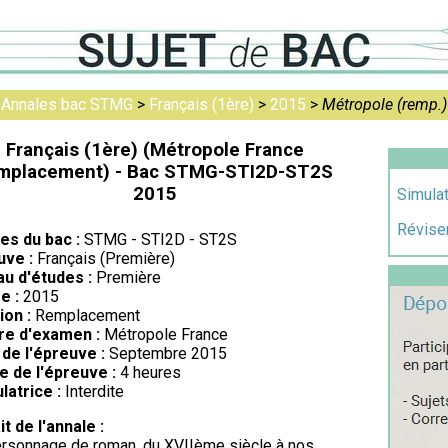
>
Annales bac STMG
>
Français (1ère)
>
2015
>
Métropole (remp.)
Français (1ère) (Métropole France
mplacement) - Bac STMG-STI2D-ST2S
2015
Simulat
Réviser
res du bac :
STMG - STI2D - ST2S
uve :
Français (Première)
au d'études :
Première
e :
2015
ion :
Remplacement
re d'examen :
Métropole France
de l'épreuve :
Septembre 2015
e de l'épreuve :
4 heures
latrice :
Interdite
it de l'annale :
rsonnage de roman, du XVIIème siècle à nos