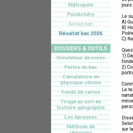
Métropole
jours.
Pondichéry
Le su
A) Gu
Ancien bac
B) Ho
Résultat bac 2026
Poète
C) Ra
DOSSIERS & OUTILS
Quest
1) Da
Simulateur de notes
fonde
Perles du bac
2) Co
portr
Calculatrice en
physique-chimie
Comm
Le te
Fonds de cartes
narra
miroi
Tirage au sort en
pers
histoire-géographie
Les épreuves
Disse
Selon
Méthode de
sur l
révisions