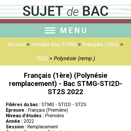
MENU
Accueil
>
Annales bac STMG
>
Français (1ère)
>
2022
>
Polynésie (remp.)
Français (1ère) (Polynésie
remplacement) - Bac STMG-STI2D-
ST2S 2022
Filières du bac :
STMG - STI2D - ST2S
Epreuve :
Français (Première)
Niveau d'études :
Première
Année :
2022
Session :
Remplacement