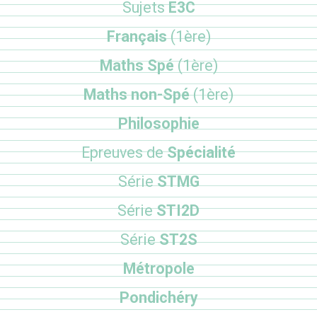
Sujets
E3C
Français
(1ère)
Maths Spé
(1ère)
Maths non-Spé
(1ère)
Philosophie
Epreuves de
Spécialité
Série
STMG
Série
STI2D
Série
ST2S
Métropole
Pondichéry