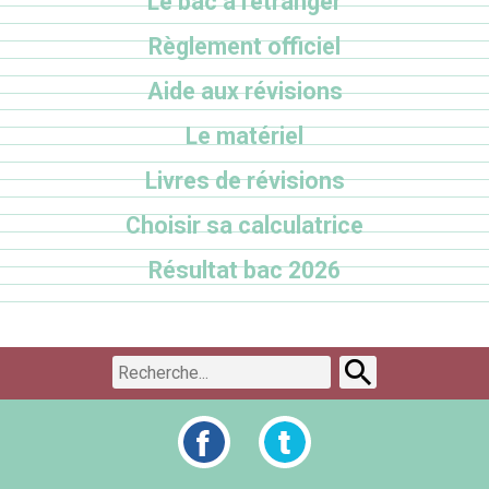
Le bac à l'étranger
Règlement officiel
Aide aux révisions
Le matériel
Livres de révisions
Choisir sa calculatrice
Résultat bac 2026