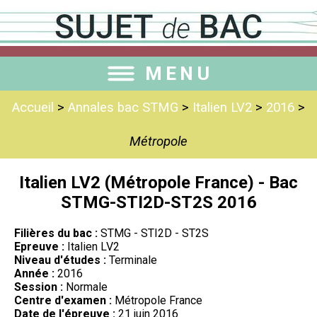
MENU
Accueil
>
Annales bac STMG
>
Italien LV2
>
2016
>
Métropole
Italien LV2 (Métropole France) - Bac
STMG-STI2D-ST2S 2016
Filières du bac :
STMG - STI2D - ST2S
Epreuve :
Italien LV2
Niveau d'études :
Terminale
Année :
2016
Session :
Normale
Centre d'examen :
Métropole France
Date de l'épreuve :
21 juin 2016