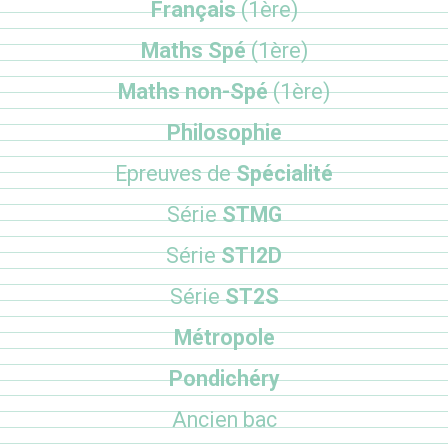
Français
(1ère)
Maths Spé
(1ère)
Maths non-Spé
(1ère)
Philosophie
Epreuves de
Spécialité
Série
STMG
Série
STI2D
Série
ST2S
Métropole
Pondichéry
Ancien bac