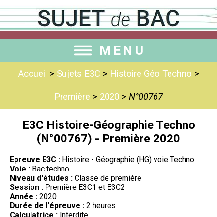
MENU
Accueil
>
Sujets E3C
>
Histoire Géo Techno
>
Première
>
2020
>
N°00767
E3C Histoire-Géographie Techno
(N°00767) - Première 2020
Epreuve E3C :
Histoire - Géographie (HG) voie Techno
Voie :
Bac techno
Niveau d'études :
Classe de première
Session :
Première E3C1 et E3C2
Année :
2020
Durée de l'épreuve :
2 heures
Calculatrice :
Interdite