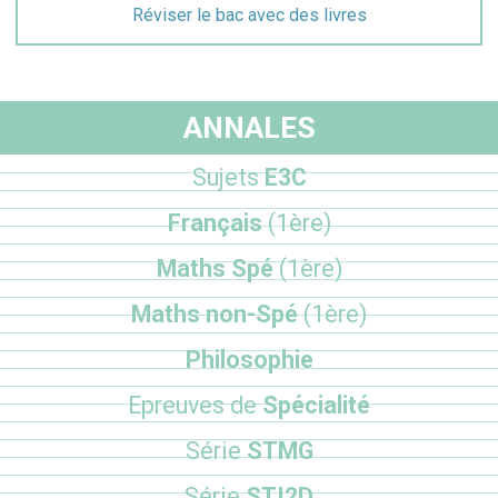
Réviser le bac avec des livres
ANNALES
Sujets
E3C
Français
(1ère)
Maths Spé
(1ère)
Maths non-Spé
(1ère)
Philosophie
Epreuves de
Spécialité
Série
STMG
Série
STI2D