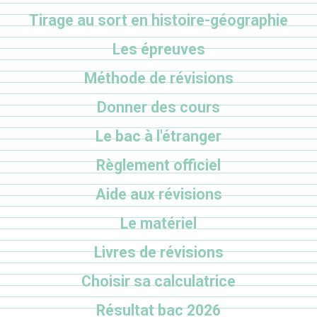
Tirage au sort en histoire-géographie
Les épreuves
Méthode de révisions
Donner des cours
Le bac à l'étranger
Règlement officiel
Aide aux révisions
Le matériel
Livres de révisions
Choisir sa calculatrice
Résultat bac 2026