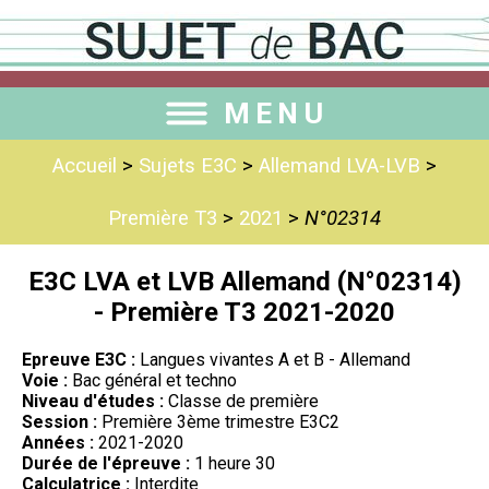
MENU
Accueil
>
Sujets E3C
>
Allemand LVA-LVB
>
Première T3
>
2021
>
N°02314
E3C LVA et LVB Allemand (N°02314)
- Première T3 2021-2020
Epreuve E3C :
Langues vivantes A et B - Allemand
Voie :
Bac général et techno
Niveau d'études :
Classe de première
Session :
Première 3ème trimestre E3C2
Années :
2021-2020
Durée de l'épreuve :
1 heure 30
Calculatrice :
Interdite