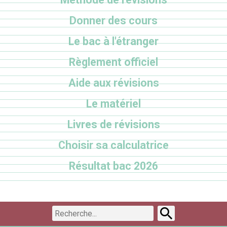
Donner des cours
Le bac à l'étranger
Règlement officiel
Aide aux révisions
Le matériel
Livres de révisions
Choisir sa calculatrice
Résultat bac 2026