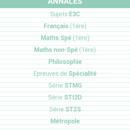
ANNALES
Sujets
E3C
Français
(1ère)
Maths Spé
(1ère)
Maths non-Spé
(1ère)
Philosophie
Epreuves de
Spécialité
Série
STMG
Série
STI2D
Série
ST2S
Métropole