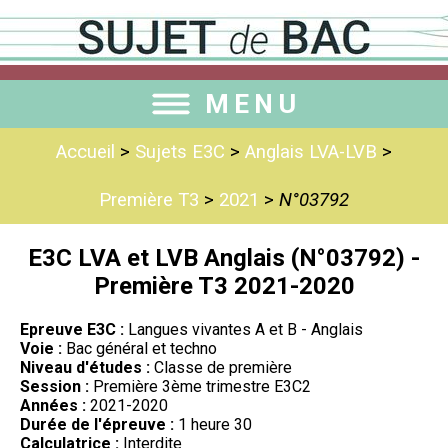
MENU
Accueil
>
Sujets E3C
>
Anglais LVA-LVB
>
Première T3
>
2021
>
N°03792
E3C LVA et LVB Anglais (N°03792) -
Première T3 2021-2020
Epreuve E3C :
Langues vivantes A et B - Anglais
Voie :
Bac général et techno
Niveau d'études :
Classe de première
Session :
Première 3ème trimestre E3C2
Années :
2021-2020
Durée de l'épreuve :
1 heure 30
Calculatrice :
Interdite