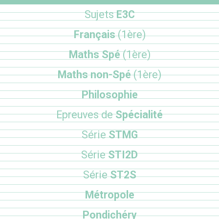
Sujets
E3C
Français
(1ère)
Maths Spé
(1ère)
Maths non-Spé
(1ère)
Philosophie
Epreuves de
Spécialité
Série
STMG
Série
STI2D
Série
ST2S
Métropole
Pondichéry