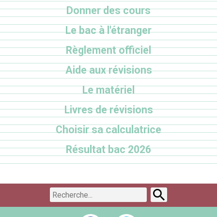
Donner des cours
Le bac à l'étranger
Règlement officiel
Aide aux révisions
Le matériel
Livres de révisions
Choisir sa calculatrice
Résultat bac 2026