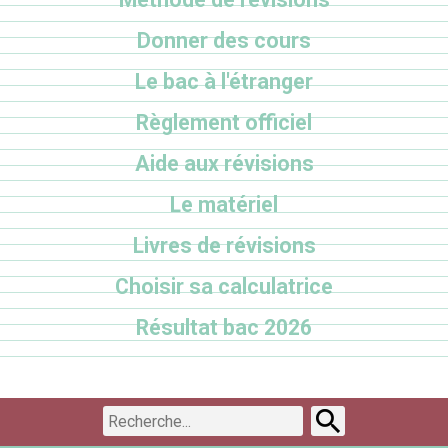
Donner des cours
Le bac à l'étranger
Règlement officiel
Aide aux révisions
Le matériel
Livres de révisions
Choisir sa calculatrice
Résultat bac 2026