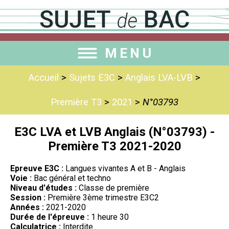
MENU
Accueil
>
Sujets E3C
>
Anglais LVA-LVB
>
Première T3
>
2021
>
N°03793
E3C LVA et LVB Anglais (N°03793) -
Première T3 2021-2020
Epreuve E3C :
Langues vivantes A et B - Anglais
Voie :
Bac général et techno
Niveau d'études :
Classe de première
Session :
Première 3ème trimestre E3C2
Années :
2021-2020
Durée de l'épreuve :
1 heure 30
Calculatrice :
Interdite