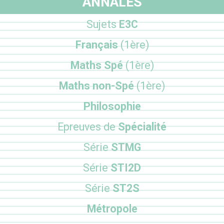
ANNALES
Sujets
E3C
Français
(1ère)
Maths Spé
(1ère)
Maths non-Spé
(1ère)
Philosophie
Epreuves de
Spécialité
Série
STMG
Série
STI2D
Série
ST2S
Métropole