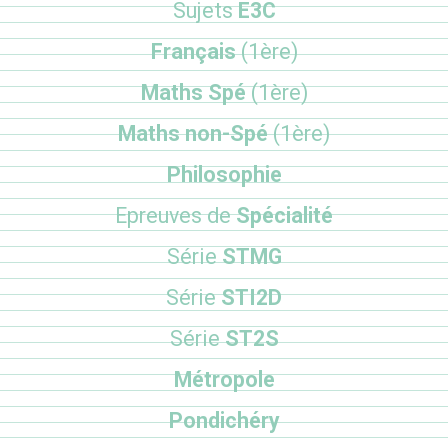
Sujets
E3C
Français
(1ère)
Maths Spé
(1ère)
Maths non-Spé
(1ère)
Philosophie
Epreuves de
Spécialité
Série
STMG
Série
STI2D
Série
ST2S
Métropole
Pondichéry