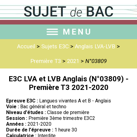
MENU
Accueil
>
Sujets E3C
>
Anglais LVA-LVB
>
Première T3
>
2021
>
N°03809
E3C LVA et LVB Anglais (N°03809) -
Première T3 2021-2020
Epreuve E3C :
Langues vivantes A et B - Anglais
Voie :
Bac général et techno
Niveau d'études :
Classe de première
Session :
Première 3ème trimestre E3C2
Années :
2021-2020
Durée de l'épreuve :
1 heure 30
Calculatrice :
Interdite