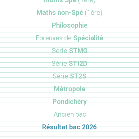
Maths non-Spé
(1ère)
Philosophie
Epreuves de
Spécialité
Série
STMG
Série
STI2D
Série
ST2S
Métropole
Pondichéry
Ancien bac
Résultat bac 2026