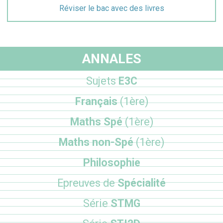
Réviser le bac avec des livres
ANNALES
Sujets
E3C
Français
(1ère)
Maths Spé
(1ère)
Maths non-Spé
(1ère)
Philosophie
Epreuves de
Spécialité
Série
STMG