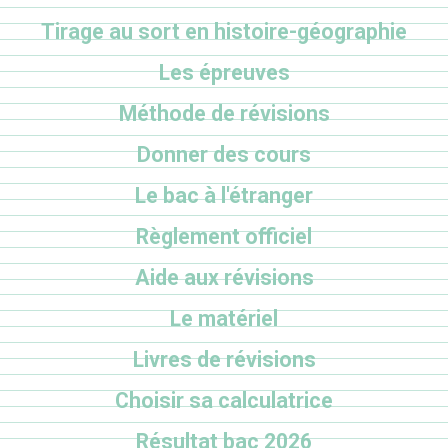
Tirage au sort en histoire-géographie
Les épreuves
Méthode de révisions
Donner des cours
Le bac à l'étranger
Règlement officiel
Aide aux révisions
Le matériel
Livres de révisions
Choisir sa calculatrice
Résultat bac 2026