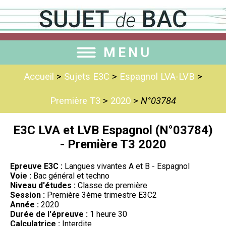
MENU
Accueil
>
Sujets E3C
>
Espagnol LVA-LVB
>
Première T3
>
2020
>
N°03784
E3C LVA et LVB Espagnol (N°03784)
- Première T3 2020
Epreuve E3C :
Langues vivantes A et B - Espagnol
Voie :
Bac général et techno
Niveau d'études :
Classe de première
Session :
Première 3ème trimestre E3C2
Année :
2020
Durée de l'épreuve :
1 heure 30
Calculatrice :
Interdite