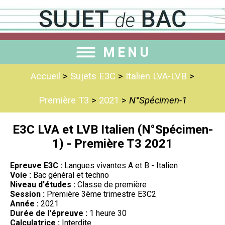
MENU
Accueil
>
Sujets E3C
>
Italien LVA-LVB
>
Première T3
>
2021
>
N°Spécimen-1
E3C LVA et LVB Italien (N°Spécimen-
1) - Première T3 2021
Epreuve E3C :
Langues vivantes A et B - Italien
Voie :
Bac général et techno
Niveau d'études :
Classe de première
Session :
Première 3ème trimestre E3C2
Année :
2021
Durée de l'épreuve :
1 heure 30
Calculatrice :
Interdite