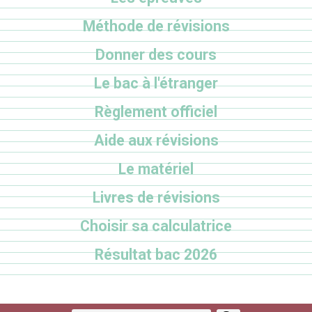
Méthode de révisions
Donner des cours
Le bac à l'étranger
Règlement officiel
Aide aux révisions
Le matériel
Livres de révisions
Choisir sa calculatrice
Résultat bac 2026