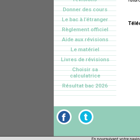
Donner des cours
Le bac à l'étranger
Télé
Règlement officiel
Aide aux révisions
Le matériel
Livres de révisions
Choisir sa
calculatrice
Résultat bac 2026
En poursuivant votre naviga