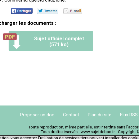
charger les documents :
Sujet officiel complet
(571 ko)
Proposer un doc
Contact
Plan du site
Flux RSS
Toute reproduction, même partielle, est interdite sans l'acc
Tous droits réservés - www.sujetdebac.fr - Copyright 
tion, vous acceptez l'utilisation de services tiers pouvant installer des cook