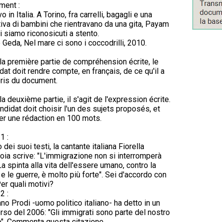
ment :
vo in Italia. A Torino, fra carrelli, bagagli e una
iva di bambini che rientravano da una gita, Payam
ci siamo riconosicuti a stento.
 Geda, Nel mare ci sono i coccodrilli, 2010.
la première partie de compréhension écrite, le
dat doit rendre compte, en français, de ce qu'il a
ris du document.
la deuxième partie, il s'agit de l'expression écrite.
ndidat doit choisir l'un des sujets proposés, et
er une rédaction en 100 mots.
1 :
 dei suoi testi, la cantante italiana Fiorella
ia scrive: "L'immigrazione non si interromperà
La spinta alla vita dell'essere umano, contro la
e le guerre, è molto più forte". Sei d'accordo con
Per quali motivi?
2 :
o Prodi -uomo politico italiano- ha detto in un
rso del 2006: "Gli immigrati sono parte del nostro
o". Commenta questa citazione.