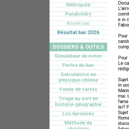
Docu
Métropole
L'arri
Pondichéry
comit
e io 
Ancien bac
Fabio
Résultat bac 2026
Pour 
candi
DOSSIERS & OUTILS
comp
Simulateur de notes
Pour 
Le ca
Perles du bac
rédig
Calculatrice en
Sujet 
physique-chimie
In uno
Fonds de cartes
Manno
mai. 
Tirage au sort en
fame 
histoire-géographie
lei? 
Sujet 
Les épreuves
Roman
Méthode de
disco
révisions
futur