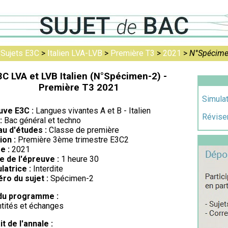
>
Sujets E3C
>
Italien LVA-LVB
>
Première T3
>
2021
>
N°Spécime
3C LVA et LVB Italien (N°Spécimen-2) -
Première T3 2021
Simulat
uve E3C :
Langues vivantes A et B - Italien
Réviser
:
Bac général et techno
au d'études :
Classe de première
ion :
Première 3ème trimestre E3C2
e :
2021
e de l'épreuve :
1 heure 30
latrice :
Interdite
ro du sujet :
Spécimen-2
du programme :
ntités et échanges
it de l'annale :