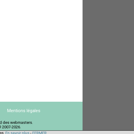
Mentions légales
ord des webmasters.
© 2007-2026.
ies.
En savoir plus
-
FERMER