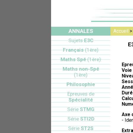
ANNALES
Accueil
Sujets
E3C
E
Français
(1ère)
Maths Spé
(1ère)
Epre
Maths non-Spé
Voie 
(1ère)
Nive
Sess
Philosophie
Anné
Duré
Epreuves de
Calcu
Spécialité
Numé
Série
STMG
Axe 
Série
STI2D
- Ide
Série
ST2S
Extra