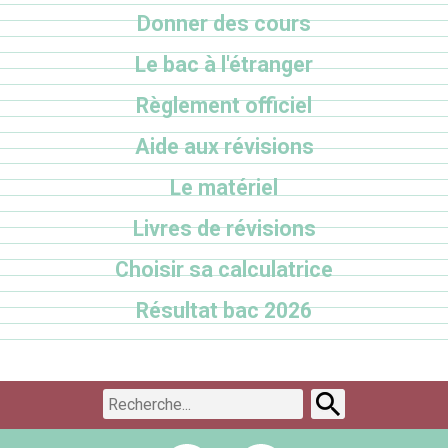
Donner des cours
Le bac à l'étranger
Règlement officiel
Aide aux révisions
Le matériel
Livres de révisions
Choisir sa calculatrice
Résultat bac 2026