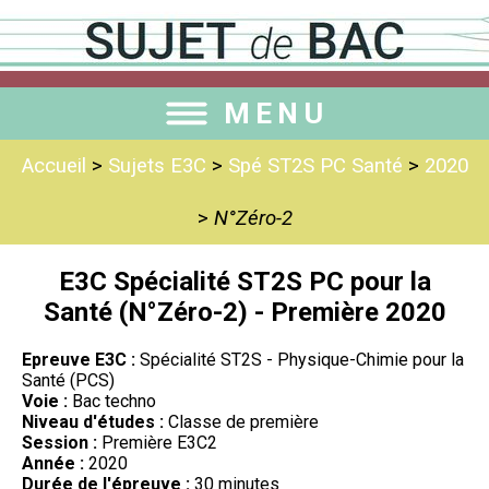
MENU
Accueil
>
Sujets E3C
>
Spé ST2S PC Santé
>
2020
>
N°Zéro-2
E3C Spécialité ST2S PC pour la
Santé (N°Zéro-2) - Première 2020
Epreuve E3C :
Spécialité ST2S - Physique-Chimie pour la
Santé (PCS)
Voie :
Bac techno
Niveau d'études :
Classe de première
Session :
Première E3C2
Année :
2020
Durée de l'épreuve :
30 minutes