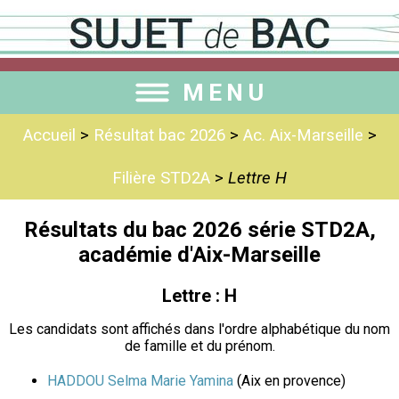
MENU
Accueil
>
Résultat bac 2026
>
Ac. Aix-Marseille
>
Filière STD2A
>
Lettre H
Résultats du bac 2026 série STD2A,
académie d'Aix-Marseille
Lettre : H
Les candidats sont affichés dans l'ordre alphabétique du nom
de famille et du prénom.
HADDOU Selma Marie Yamina
(Aix en provence)