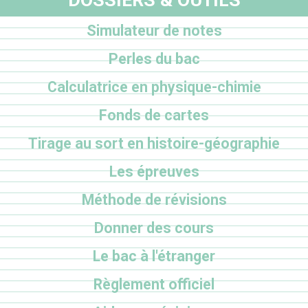
Simulateur de notes
Perles du bac
Calculatrice en physique-chimie
Fonds de cartes
Tirage au sort en histoire-géographie
Les épreuves
Méthode de révisions
Donner des cours
Le bac à l'étranger
Règlement officiel