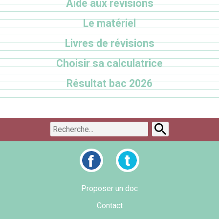
Aide aux révisions
Le matériel
Livres de révisions
Choisir sa calculatrice
Résultat bac 2026
Proposer un doc
Contact