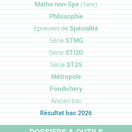
Maths non-Spé
(1ère)
Philosophie
Epreuves de
Spécialité
Série
STMG
Série
STI2D
Série
ST2S
Métropole
Pondichéry
Ancien bac
Résultat bac 2026
DOSSIERS & OUTILS