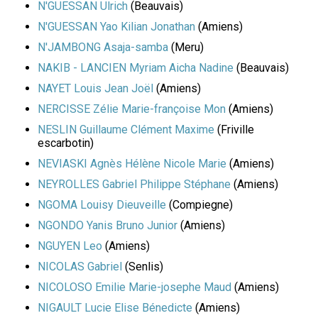
N'GUESSAN Ulrich
(Beauvais)
N'GUESSAN Yao Kilian Jonathan
(Amiens)
N'JAMBONG Asaja-samba
(Meru)
NAKIB - LANCIEN Myriam Aicha Nadine
(Beauvais)
NAYET Louis Jean Joël
(Amiens)
NERCISSE Zélie Marie-françoise Mon
(Amiens)
NESLIN Guillaume Clément Maxime
(Friville
escarbotin)
NEVIASKI Agnès Hélène Nicole Marie
(Amiens)
NEYROLLES Gabriel Philippe Stéphane
(Amiens)
NGOMA Louisy Dieuveille
(Compiegne)
NGONDO Yanis Bruno Junior
(Amiens)
NGUYEN Leo
(Amiens)
NICOLAS Gabriel
(Senlis)
NICOLOSO Emilie Marie-josephe Maud
(Amiens)
NIGAULT Lucie Elise Bénedicte
(Amiens)