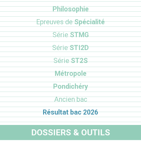
Philosophie
Epreuves de
Spécialité
Série
STMG
Série
STI2D
Série
ST2S
Métropole
Pondichéry
Ancien bac
Résultat bac 2026
DOSSIERS & OUTILS