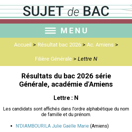
MENU
Accueil
>
Résultat bac 2026
>
Ac. Amiens
>
Filière Générale
>
Lettre N
Résultats du bac 2026 série
Générale, académie d'Amiens
Lettre : N
Les candidats sont affichés dans l'ordre alphabétique du nom
de famille et du prénom.
N'DIAMBOURILA Julie Gaëlle Marie
(Amiens)