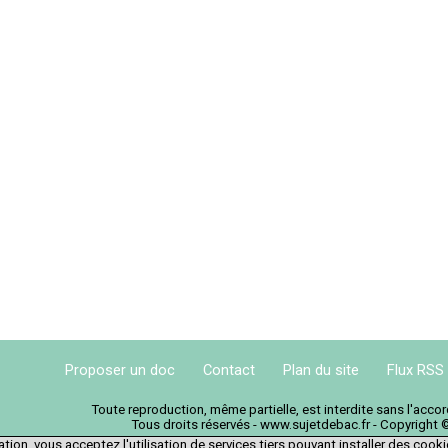
Proposer un doc
Contact
Plan du site
Flux RSS
Toute reproduction, même partielle, est interdite sans l'acc
Tous droits réservés - www.sujetdebac.fr - Copyright 
tion, vous acceptez l'utilisation de services tiers pouvant installer des cook