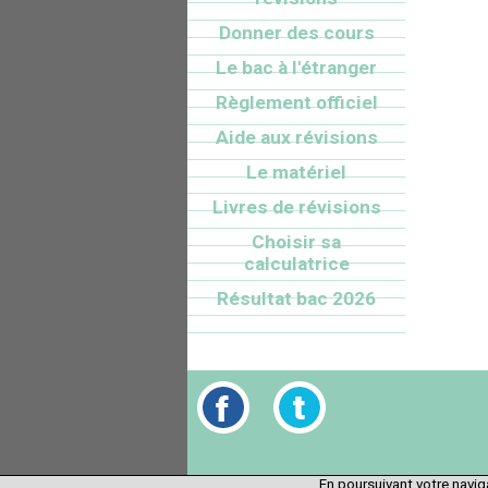
Donner des cours
Le bac à l'étranger
Règlement officiel
Aide aux révisions
Le matériel
Livres de révisions
Choisir sa
calculatrice
Résultat bac 2026
En poursuivant votre naviga