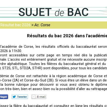
>
Résultat bac 2026
>
Ac. Corse
Résultats du bac 2026 dans l'académi
l'académie de Corse, les résultats officiels du baccalauréat ser
et 2026 à 11h30.
eront accessibles sur cette page en temps réel dès la publicati
nale. L'accès est entièrement gratuit et ne nécessite aucune inscript
rdre alphabétique. Toutes les filières du baccalauréat général et 
, ST2S, STL, STD2A, STHR) sont disponibles, pour tous les candidats
démie de Corse est rattachée à la région académique de Corse e
-Corse (2A) et Corse-du-Sud (2B). Si vous êtes un élève dans un des
la bonne rubrique pour découvrir si vous avez obtenu le diplôm
on très-bien, bien et assez-bien ou la possibilité d'aller au rattrapage
issez la filière du baccalauréat et consultez en ligne les résultats 