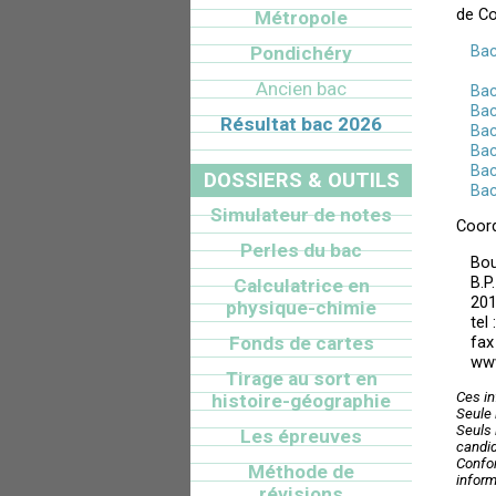
de Co
Métropole
Bac
Pondichéry
Ancien bac
Bac
Bac
Résultat bac 2026
Bac
Bac
Bac
DOSSIERS & OUTILS
Bac
Simulateur de notes
Coord
Perles du bac
Bou
B.P
Calculatrice en
201
physique-chimie
tel
fax
Fonds de cartes
www
Tirage au sort en
Ces in
histoire-géographie
Seule 
Seuls 
Les épreuves
candid
Confor
Méthode de
inform
révisions