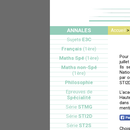
ANNALES
Accueil
Sujets
E3C
Français
(1ère)
Pour 
Maths Spé
(1ère)
juill
Maths non-Spé
Ils s
Natio
(1ère)
par o
Philosophie
STI2D
Epreuves de
L'aca
Spécialité
Haute
dans 
Série
STMG
menti
Série
STI2D
Série
ST2S
Chois