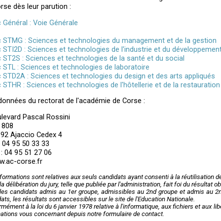
rse dès leur parution :
 Général : Voie Générale
 STMG : Sciences et technologies du management et de la gestion
 STI2D : Sciences et technologies de l'industrie et du développemen
 ST2S : Sciences et technologies de la santé et du social
 STL : Sciences et technologies de laboratoire
 STD2A : Sciences et technologies du design et des arts appliqués
 STHR : Sciences et technologies de l'hôtellerie et de la restauration
onnées du rectorat de l'académie de Corse :
levard Pascal Rossini
. 808
92 Ajaccio Cedex 4
 : 04 95 50 33 33
 : 04 95 51 27 06
.ac-corse.fr
formations sont relatives aux seuls candidats ayant consenti à la réutilisation 
la délibération du jury, telle que publiée par l'administration, fait foi du résultat
les candidats admis au 1er groupe, admissibles au 2nd groupe et admis au 2nd
ats, les résultats sont accessibles sur le site de l'Education Nationale.
mément à la loi du 6 janvier 1978 relative à l'informatique, aux fichiers et aux l
ations vous concernant depuis notre formulaire de contact.