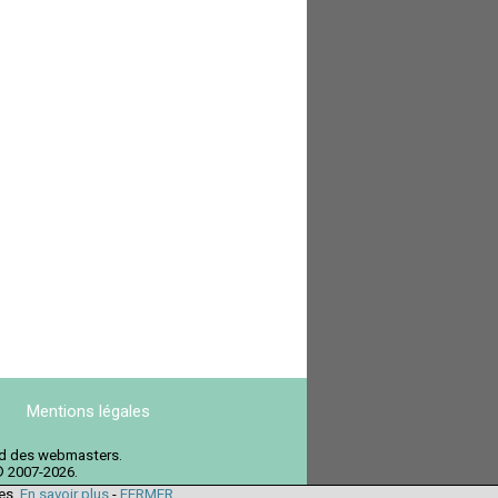
Mentions légales
ord des webmasters.
© 2007-2026.
ies.
En savoir plus
-
FERMER