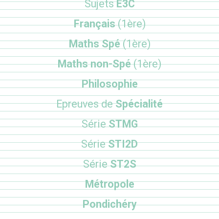
Sujets
E3C
Français
(1ère)
Maths Spé
(1ère)
Maths non-Spé
(1ère)
Philosophie
Epreuves de
Spécialité
Série
STMG
Série
STI2D
Série
ST2S
Métropole
Pondichéry