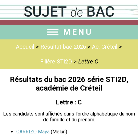
MENU
Accueil
>
Résultat bac 2026
>
Ac. Créteil
>
Filière STI2D
>
Lettre C
Résultats du bac 2026 série STI2D,
académie de Créteil
Lettre : C
Les candidats sont affichés dans l'ordre alphabétique du nom
de famille et du prénom.
CARRIZO Maya
(Melun)