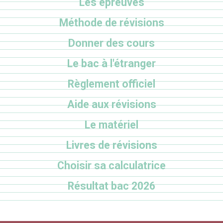
Les épreuves
Méthode de révisions
Donner des cours
Le bac à l'étranger
Règlement officiel
Aide aux révisions
Le matériel
Livres de révisions
Choisir sa calculatrice
Résultat bac 2026