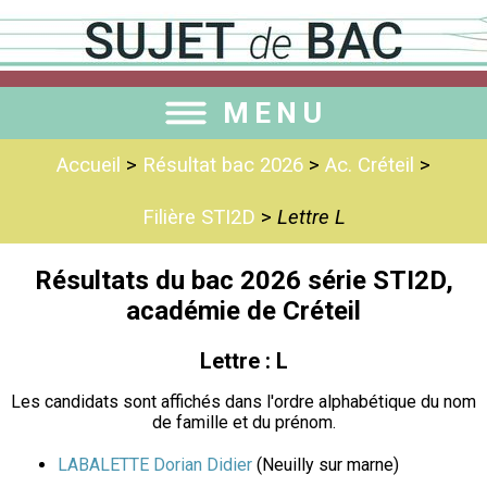
MENU
Accueil
>
Résultat bac 2026
>
Ac. Créteil
>
Filière STI2D
>
Lettre L
Résultats du bac 2026 série STI2D,
académie de Créteil
Lettre : L
Les candidats sont affichés dans l'ordre alphabétique du nom
de famille et du prénom.
LABALETTE Dorian Didier
(Neuilly sur marne)