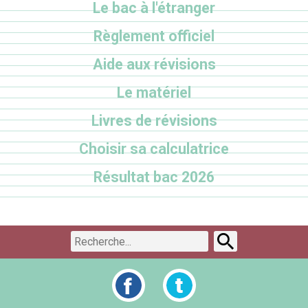
Le bac à l'étranger
Règlement officiel
Aide aux révisions
Le matériel
Livres de révisions
Choisir sa calculatrice
Résultat bac 2026