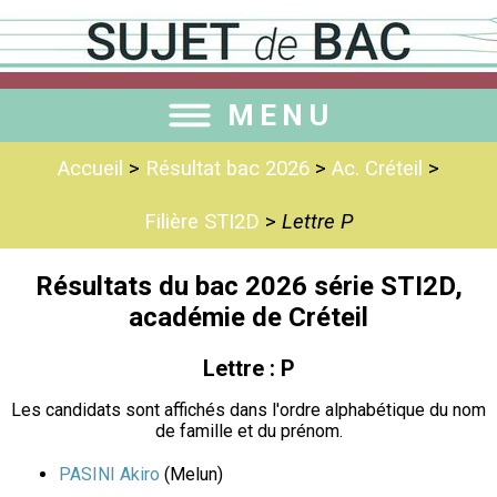
MENU
Accueil
>
Résultat bac 2026
>
Ac. Créteil
>
Filière STI2D
>
Lettre P
Résultats du bac 2026 série STI2D,
académie de Créteil
Lettre : P
Les candidats sont affichés dans l'ordre alphabétique du nom
de famille et du prénom.
PASINI Akiro
(Melun)