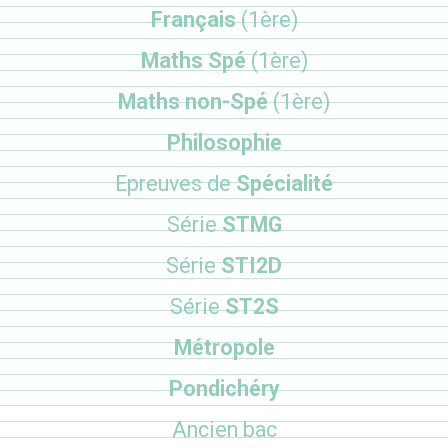
Français
(1ère)
Maths Spé
(1ère)
Maths non-Spé
(1ère)
Philosophie
Epreuves de
Spécialité
Série
STMG
Série
STI2D
Série
ST2S
Métropole
Pondichéry
Ancien bac