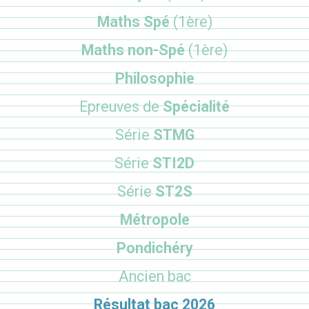
Maths Spé
(1ère)
Maths non-Spé
(1ère)
Philosophie
Epreuves de
Spécialité
Série
STMG
Série
STI2D
Série
ST2S
Métropole
Pondichéry
Ancien bac
Résultat bac 2026