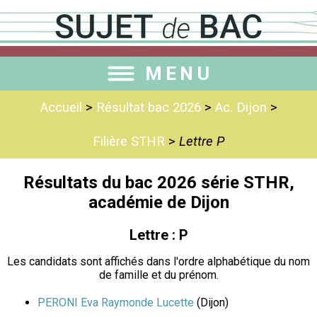
MENU
Accueil
>
Résultat bac 2026
>
Ac. Dijon
>
Filière STHR
>
Lettre P
Résultats du bac 2026 série STHR,
académie de Dijon
Lettre : P
Les candidats sont affichés dans l'ordre alphabétique du nom
de famille et du prénom.
PERONI Eva Raymonde Lucette
(Dijon)