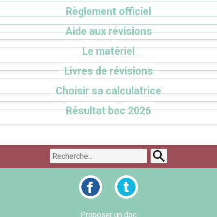
Règlement officiel
Aide aux révisions
Le matériel
Livres de révisions
Choisir sa calculatrice
Résultat bac 2026
Proposer un doc