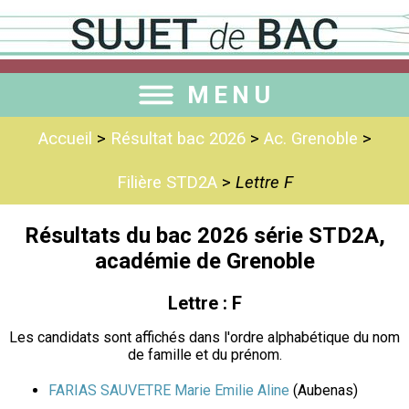
MENU
Accueil
>
Résultat bac 2026
>
Ac. Grenoble
>
Filière STD2A
>
Lettre F
Résultats du bac 2026 série STD2A,
académie de Grenoble
Lettre : F
Les candidats sont affichés dans l'ordre alphabétique du nom
de famille et du prénom.
FARIAS SAUVETRE Marie Emilie Aline
(Aubenas)