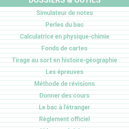
Simulateur de notes
Perles du bac
Calculatrice en physique-chimie
Fonds de cartes
Tirage au sort en histoire-géographie
Les épreuves
Méthode de révisions
Donner des cours
Le bac à l'étranger
Règlement officiel