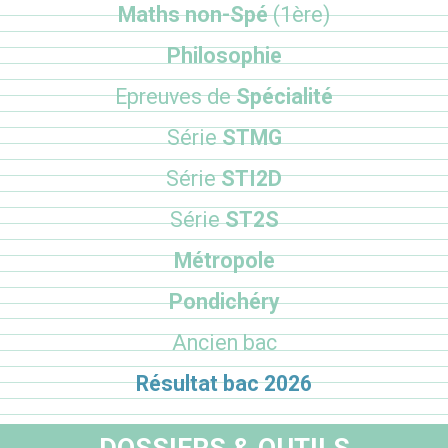
Maths non-Spé
(1ère)
Philosophie
Epreuves de
Spécialité
Série
STMG
Série
STI2D
Série
ST2S
Métropole
Pondichéry
Ancien bac
Résultat bac 2026
DOSSIERS & OUTILS