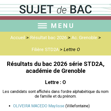
MENU
Accueil
>
Résultat bac 2026
>
Ac. Grenoble
>
Filière STD2A
>
Lettre O
Résultats du bac 2026 série STD2A,
académie de Grenoble
Lettre : O
Les candidats sont affichés dans l'ordre alphabétique du nom
de famille et du prénom.
OLIVEIRA MACEDO Maylisse
(Villefontaine)