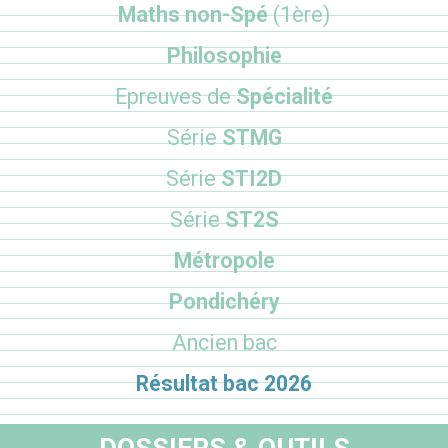
Maths non-Spé
(1ère)
Philosophie
Epreuves de
Spécialité
Série
STMG
Série
STI2D
Série
ST2S
Métropole
Pondichéry
Ancien bac
Résultat bac 2026
DOSSIERS & OUTILS