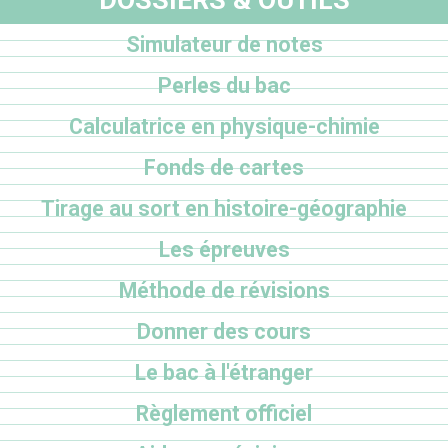
Simulateur de notes
Perles du bac
Calculatrice en physique-chimie
Fonds de cartes
Tirage au sort en histoire-géographie
Les épreuves
Méthode de révisions
Donner des cours
Le bac à l'étranger
Règlement officiel